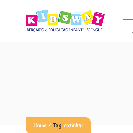
Home
/
Tag:
cozinhar